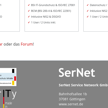
01
✓
BSI IT-Grundschutz & ISO/IEC 27001
✓
Datenschutz 
✓
BCM (BSI 200-4 & ISO/IEC 22301)
✓
Inklusive NIS2
VO
✓
Inklusive NIS2 & DSGVO
✓
1 User / 2 Units
✓
1 User / 2 Units inkl.
ar
oder das
Forum
!
SerNet Service Network Gm
Bahnhofsallee 1b
37081 Göttingen
www.sernet.de