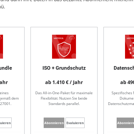
nü.
undle
ISO + Grundschutz
Datensc
Jahr
ab 1.410 € / Jahr
ab 490
eines
Das All-in-One-Paket für maximale
Spezifische
S gemäß dem
Flexibilität: Nutzen Sie beide
Dokumen
 27001.
Standards parallel.
Datenschutzma
luieren
Abonnieren
Evaluieren
Abonnier