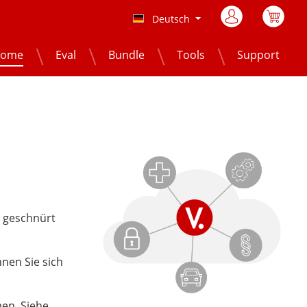
Deutsch
ome
Eval
Bundle
Tools
Support
 geschnürt
nen Sie sich
en. Siehe