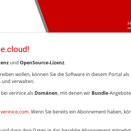
H
e.cloud!
zenz
und
OpenSource-Lizenz
.
reiben wollen, können Sie die Software in diesem Portal als
 und verwalten.
bei verinice als
Domänen
, mit denen wir
Bundle
-Angebote
:
verinice.com.
Wenn Sie bereits ein Abonnement haben, kön
en und dann ihre Daten in das bezahlte Abonnement mitnehm