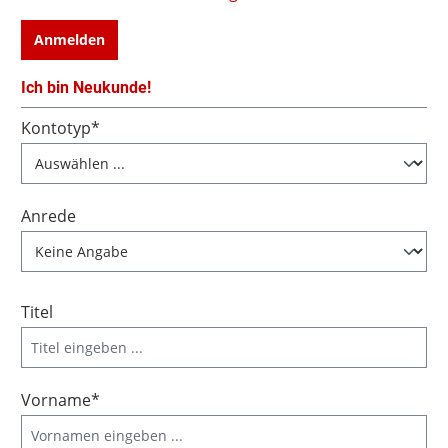
Anmelden
Ich bin Neukunde!
Persönliche Informationen
Kontotyp*
Anrede
Titel
Vorname*