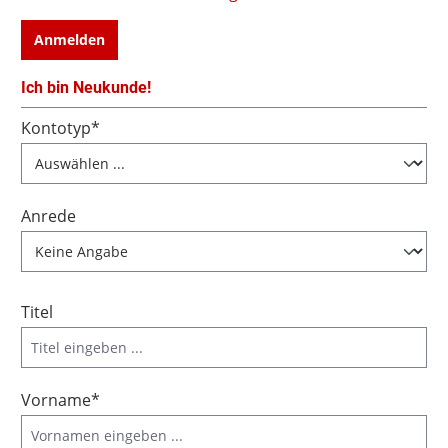
Anmelden
Ich bin Neukunde!
Persönliche Informationen
Kontotyp*
Anrede
Titel
Vorname*